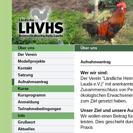
Über uns
Über uns
Der Verein
Modellprojekte
Aufnahmeantrag
Kontakt
Wer wir sind:
Satzung
Der Verein "Ländliche He
Aufnahmeantrag
Lauda e.V.)" mit anerkannte
Kurse
Zusammenschluss von Pers
ökologischen Erwachsenenb
Kursprogramm
zum Ziel gesetzt haben.
Anmeldung
Teilnahmebedingungen
Unser Ziel und unsere Au
Wir wollen einen Beitrag fü
Info
leisten. Dies geschieht du
Grußwort
Praxis
Aktuelles