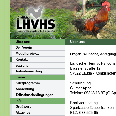
Über uns
Über uns
Der Verein
Modellprojekte
Fragen, Wünsche, Anregung
Kontakt
Ländliche Heimvolkshochs
Satzung
Brunnenstraße 12
Aufnahmeantrag
97922 Lauda - Königshofe
Kurse
Schulleitung:
Kursprogramm
Günter Appel
Anmeldung
Telefon:
09343 18 87
(G.App
Teilnahmebedingungen
Info
Bankverbindung:
Grußwort
Sparkasse Tauberfranken
BLZ: 673 525 65
Aktuelles