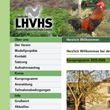
Über uns
Herzlich Willkommen
Der Verein
Modellprojekte
Herzlich Willkommen bei d
Kontakt
Kursprogramm 2025-2026
Satzung
Aufnahmeantrag
Kurse
Kursprogramm
Anmeldung
Teilnahmebedingungen
Info
Grußwort
Aktuelles